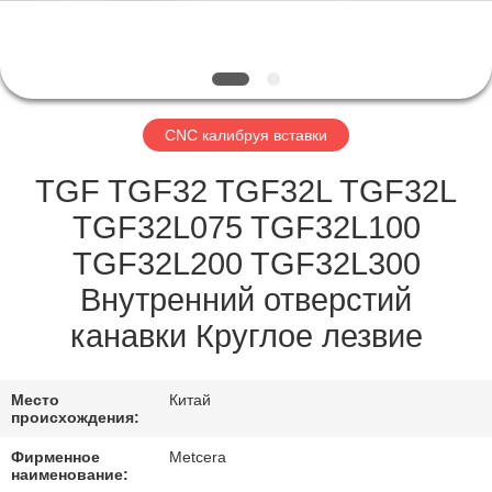
ЗАВОДУ
КАТАЛОГИ
CNC калибруя вставки
СВЯЖИТЕСЬ
С
TGF TGF32 TGF32L TGF32L
НАМИ
TGF32L075 TGF32L100
TGF32L200 TGF32L300
НОВОСТИ
Внутренний отверстий
канавки Круглое лезвие
ЗАПРОСИТЕ
ЦИТАТУ
Место
Китай
происхождения:
КАРТА
Фирменное
Metcera
наименование: