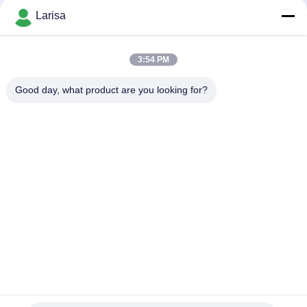
Larisa
Популярные категории
Все
3:54 PM
Вставки Минералометаллокерамики Поворачивая
Вставки Карбида Поворачивая
Good day, what product are you looking for?
Вставки CNC Филируя
CNC Калибруя Вставки
Вставки Подшипника Минералометаллокерамики
Вставки Сверла U
Твердые Режущие Инструменты
Абразивные Диски Диаманта
Подпишитесь