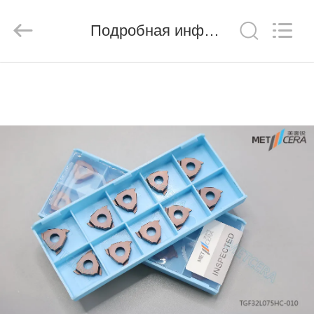
Chengdu
Metcera
Advanced
Materials
Подробная информация о продукте
Co.,ltd.
All
Rights
Reserved.
ДОМОЙ
ПРОДУКТЫ
ВИДЕО
О
НАС
ЭКСКУРСИЯ
ПО