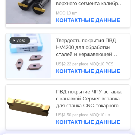
верхнего сегмента калибруя
обслуживание ОДМ ранга
MOQ:10 шт
ИСО вставки П10 П20
КОНТАКТНЫЕ ДАННЫЕ
Твердость покрытия ПВД
HV4200 для обработки
сталей и нержавеющей
стали CTPA070FRN-TH
US$2.22 per piece MOQ:10 PCS
индексируемые вставки
КОНТАКТНЫЕ ДАННЫЕ
ПВД покрытие ЧПУ вставка
с канавкой Сермет вставка
для станка CNC-токарного
станка Долговечность
US$1.50 per piece MOQ:10 шт
MGGN 300
КОНТАКТНЫЕ ДАННЫЕ