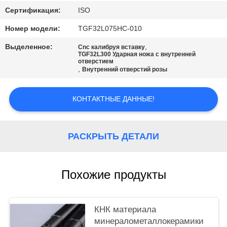
САЙТА
Сертификация:
ISO
Номер модели:
TGF32L075HC-010
ПОЛИТИКА
Выделенное:
,
КОНФИДЕНЦИАЛЬНОСТИ
Cnc калибруя вставку
TGF32L300 Ударная ножа с внутренней
отверстием
,
Внутренний отверстий розы
КОНТАКТНЫЕ ДАННЫЕ!
РАСКРЫТЬ ДЕТАЛИ
Похожие продукты
КНК материала
минералометаллокерамики