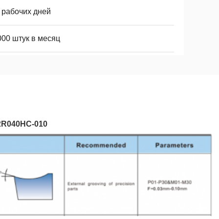
 рабочих дней
000 штук в месяц
32R040HC-010