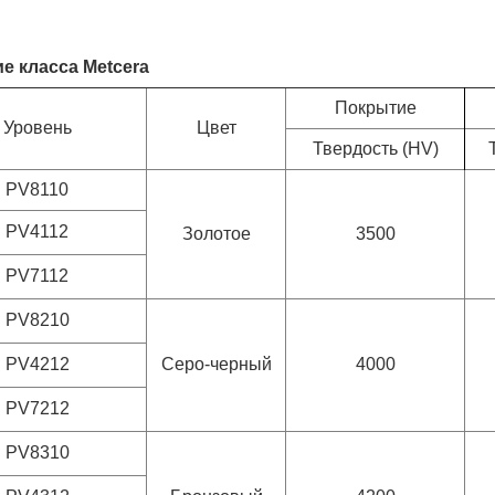
е класса Metcera
Покрытие
Уровень
Цвет
Твердость (HV)
PV8110
PV4112
Золотое
3500
PV7112
PV8210
PV4212
Серо-черный
4000
PV7212
PV8310