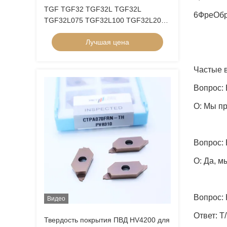
TGF TGF32 TGF32L TGF32L
6Фре
Обр
TGF32L075 TGF32L100 TGF32L200
TGF32L300 Внутренний отверстий
Лучшая цена
канавки Круглое лезвие
Частые 
Вопрос:
О: Мы пр
Вопрос:
О: Да, 
Вопрос:
Видео
Ответ: T
Твердость покрытия ПВД HV4200 для