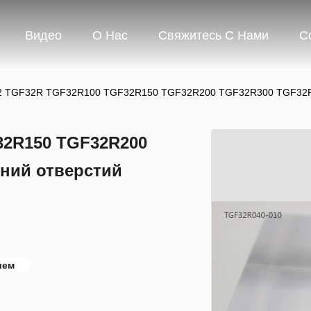
Видео
О Нас
Свяжитесь С Нами
С
 TGF32R TGF32R100 TGF32R150 TGF32R200 TGF32R300 TGF32R400
32R150 TGF32R200
ний отверстий
ием