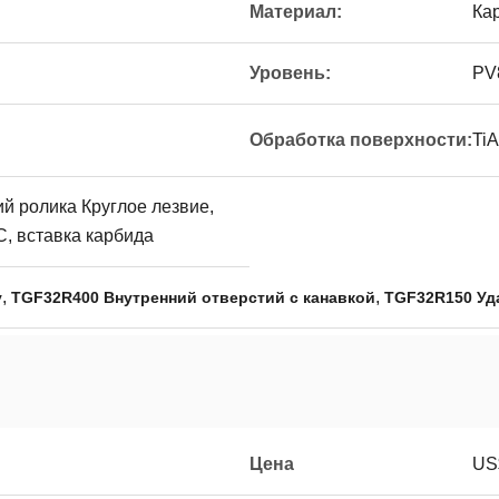
Материал:
Ка
Уровень:
PV
Обработка поверхности:
TiA
й ролика Круглое лезвие,
, вставка карбида
,
,
у
TGF32R400 Внутренний отверстий с канавкой
TGF32R150 Уд
Цена
US$