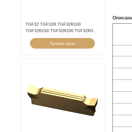
Описани
TGF32 TGF32R TGF32R100
TGF32R150 TGF32R200 TGF32R300
TGF32R400 Внутренний отверстий
Лучшая цена
канавки Круглое лезвие