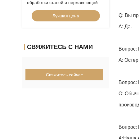
обработки сталей и нержавеющей
стали CTPA070FRN-TH
Q: Вы пр
Лучшая цена
индексируемые вставки
А: Да.
СВЯЖИТЕСЬ С НАМИ
Вопрос:
А: Остер
Свяжитесь сейчас
Вопрос: 
О: Обычн
производ
Вопрос: 
A:Наша к