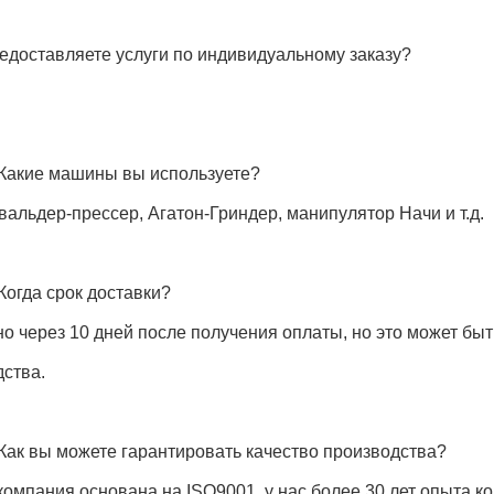
едоставляете услуги по индивидуальному заказу?
 Какие машины вы используете?
вальдер-прессер, Агатон-Гриндер, манипулятор Начи и т.д.
Когда срок доставки?
о через 10 дней после получения оплаты, но это может быт
ства.
Как вы можете гарантировать качество производства?
омпания основана на ISO9001, у нас более 30 лет опыта к