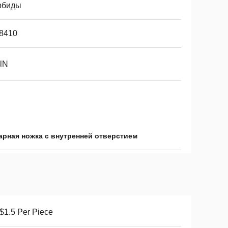
рбиды
8410
lN
арная ножка с внутренней отверстием
1.5 Per Piece