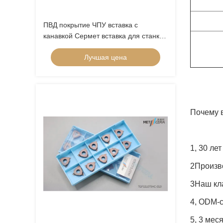
ПВД покрытие ЧПУ вставка с
канавкой Сермет вставка для станка
CNC-токарного станка Долговечность
Лучшая цена
MGGN 300
Почему 
1, 30 ле
2Произв
3Наш кла
4, ODM-
5, 3 мес