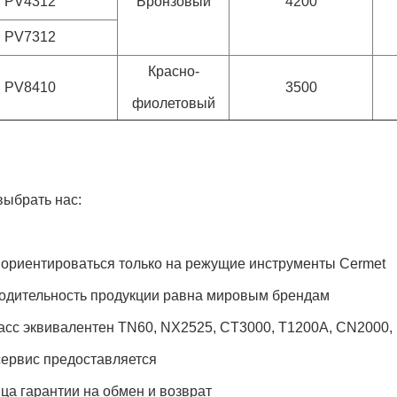
PV4312
Бронзовый
4200
PV7312
Красно-
PV8410
3500
фиолетовый
выбрать нас:
т ориентироваться только на режущие инструменты Cermet
одительность продукции равна мировым брендам
сс эквивалентен TN60, NX2525, CT3000, T1200A, CN2000, N
сервис предоставляется
яца гарантии на обмен и возврат