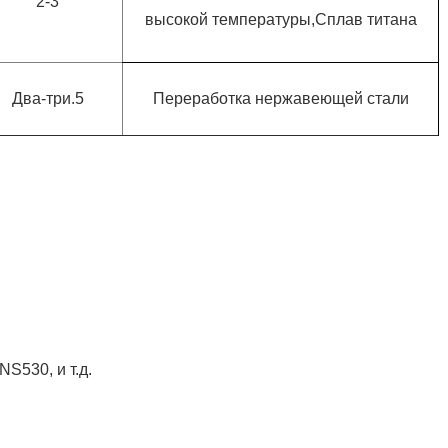
2-3
высокой температуры,Сплав титана
Два-три.5
Переработка нержавеющей стали
S530, и т.д.