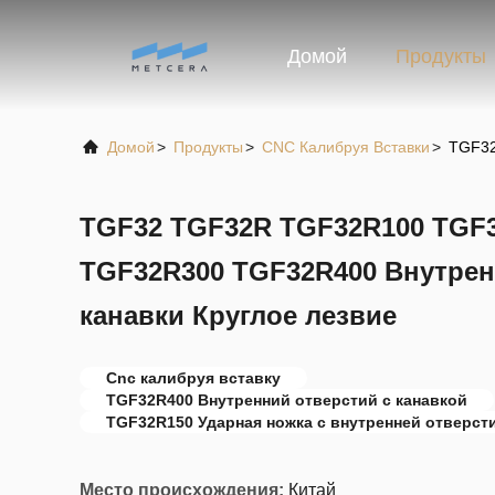
Домой
Продукты
Домой
>
Продукты
>
CNC Калибруя Вставки
>
TGF32
TGF32 TGF32R TGF32R100 TGF
TGF32R300 TGF32R400 Внутрен
канавки Круглое лезвие
Cnc калибруя вставку
TGF32R400 Внутренний отверстий с канавкой
TGF32R150 Ударная ножка с внутренней отверст
Место происхождения:
Китай