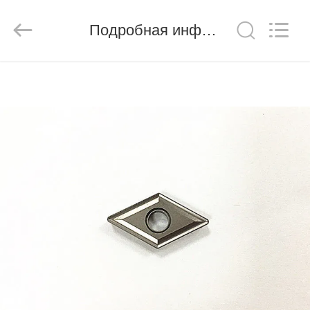
Chengdu
Metcera
Advanced
Materials
Подробная информация о продукте
Co.,ltd.
All
Rights
Reserved.
ДОМОЙ
ПРОДУКТЫ
ВИДЕО
О
НАС
ЭКСКУРСИЯ
ПО