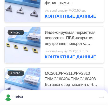
финишными
шифровальщиками
pls send enquiry MOQ:50 шт.
мощностью 2 Вт и классом
КОНТАКТНЫЕ ДАННЫЕ
MC1020/PV1120
Индексируемая черметная
поворотка, ПВД-покрытая
внутренняя поворотка,
финишный шифровальник
pls send enquiry MOQ:10 PCS
DCMT11T302, золотой цвет
КОНТАКТНЫЕ ДАННЫЕ
MC2010/PV2110/PV2310
TNMG160404 TNMG160408
Вставки свертывания с ЧПУ
Серметные вставки
pls send enquiry MOQ:50 шт.
свертывания для станков с
Larisa
КОНТАКТНЫЕ ДАННЫЕ
ЧПУ в 5FG-чип-брекерах