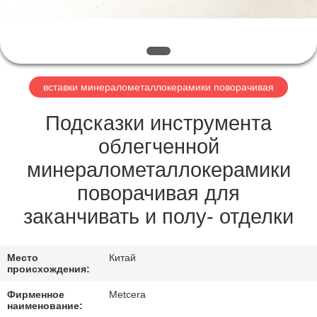
ЗАВОДУ
КАТАЛОГИ
вставки минералометаллокерамики поворачивая
СВЯЖИТЕСЬ
С
Подсказки инструмента
НАМИ
облегченной
минералометаллокерамики
НОВОСТИ
поворачивая для
заканчивать и полу- отделки
ЗАПРОСИТЕ
ЦИТАТУ
Место
Китай
происхождения:
КАРТА
Фирменное
Metcera
наименование: