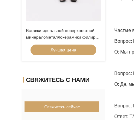
Частые 
Вставки идеальной поверхностной
минералометаллокерамики филируя
Вопрос:
для стального заканчивая
Лучшая цена
APMT1135PDER-H2
О: Мы пр
Вопрос:
СВЯЖИТЕСЬ С НАМИ
О: Да, 
Вопрос:
Свяжитесь сейчас
Ответ: T