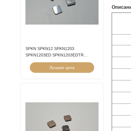
Описани
SPKN SPKN12 SPKN1203
SPKN1203ED SPKN1203EDTR
Сермет вставки фрезерная и
Лучшая цена
поворотной фрезерная резка