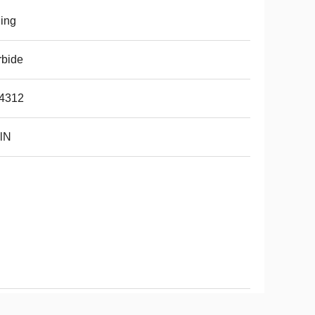
ling
rbide
4312
lN