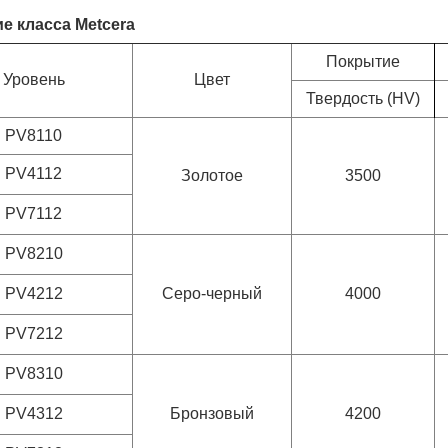
е класса Metcera
Покрытие
Уровень
Цвет
Твердость (HV)
PV8110
PV4112
Золотое
3500
PV7112
PV8210
PV4212
Серо-черный
4000
PV7212
PV8310
PV4312
Бронзовый
4200