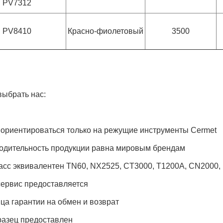
PV7312
PV8410
Красно-фиолетовый
3500
выбрать нас:
т ориентироваться только на режущие инструменты Cermet
одительность продукции равна мировым брендам
сс эквивалентен TN60, NX2525, CT3000, T1200A, CN2000, N
сервис предоставляется
яца гарантии на обмен и возврат
азец предоставлен