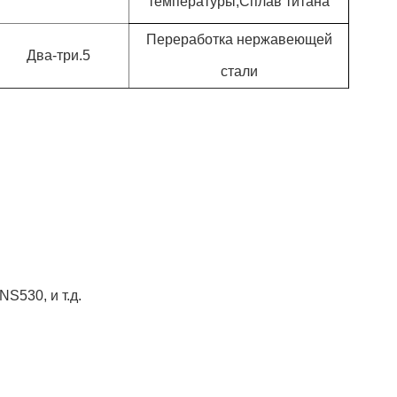
температуры,Сплав титана
Переработка нержавеющей
Два-три.5
стали
S530, и т.д.