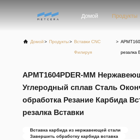
Домой
Продукты
Домой
>
Продукты
>
Вставки CNC
>
APMT1604
Филируя
резалка 
APMT1604PDER-MM Нержавеющ
Углеродный сплав Сталь Окон
обработка Резание Карбида Вс
резалка Вставки
Вставка карбида из нержавеющей стали
Завершить обработку карбида вставка