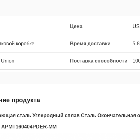
Цена
US
иковой коробке
Время доставки
5-8
n Union
Поставка способности
10
ние продукта
ющая сталь Углеродный сплав Сталь Окончательная о
и APMT160404PDER-MM