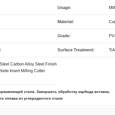
Usage:
Mil
Material:
Ca
Grade:
PV
M
Surface Treatment:
TiA
teel Carbon Alloy Steel Finish
ide Insert Milling Cutter
,
,
нержавеющей стали
Завершить обработку карбида вставка
го сплава из углеродистого стали