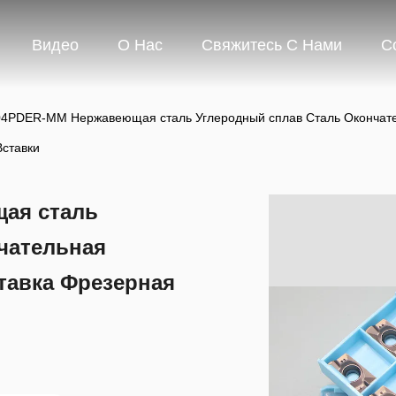
Видео
О Нас
Свяжитесь С Нами
С
PDER-MM Нержавеющая сталь Углеродный сплав Сталь Окончател
Вставки
ая сталь
чательная
тавка Фрезерная