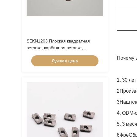
SEKN1203 Плоская квадратная
вставка, карбидная вставка,
фрезерная вставка для обработки
Почему 
Лучшая цена
твердой сплавной стали,
нержавеющей стали
1, 30 ле
2Произв
3Наш кла
4, ODM-
5, 3 мес
6Фре
Обр