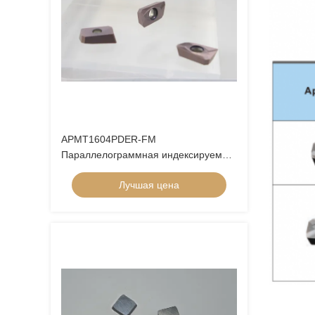
APMT1604PDER-FM
Параллелограммная индексируемая
карбидная фрезерная вставка
Лучшая цена
Карбидная фрезерная резка
Карбидная вставка CNC фрезерная
вставка