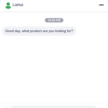
pls send enquiry MOQ:10 PCS
нержавеющей стали
Larisa
КОНТАКТНЫЕ ДАННЫЕ
10:00 PM
Популярные категории
Все
Good day, what product are you looking for?
Вставки Минералометаллокерамики Поворачивая
Вставки Карбида Поворачивая
Вставки CNC Филируя
CNC Калибруя Вставки
Вставки Подшипника Минералометаллокерамики
Вставки Сверла U
Твердые Режущие Инструменты
Абразивные Диски Диаманта
Подпишитесь