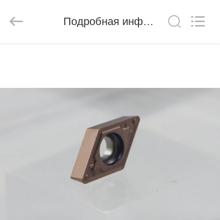
Chengdu
Metcera
Advanced
Materials
Подробная информация о продукте
Co.,ltd.
All
Rights
Reserved.
ДОМОЙ
ПРОДУКТЫ
ВИДЕО
О
НАС
ЭКСКУРСИЯ
ПО