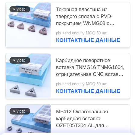
Токарная пластина из
твердого сплава с PVD-
покрытием WNMG08 с
стружколомом 5MT для
pls send enquiry MOQ:50 шт.
стали и легированной стали
КОНТАКТНЫЕ ДАННЫЕ
Карбидное поворотное
вставка TNMG16 TNMG1604,
отрицательная CNC вставка
с 3MU полуфабрикатом
pls send enquiry MOQ:50 шт.
Chipbreaker
КОНТАКТНЫЕ ДАННЫЕ
MF412 Октагональная
карбидная вставка
OZET05T304-AL для
обработки алюминиевой