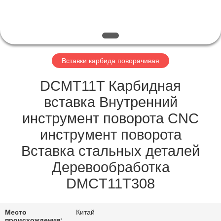
ЗАВОДУ
КАТАЛОГИ
Вставки карбида поворачивая
СВЯЖИТЕСЬ
С
DCMT11T Карбидная
НАМИ
вставка Внутренний
инструмент поворота CNC
НОВОСТИ
инструмент поворота
Вставка стальных деталей
ЗАПРОСИТЕ
Деревообработка
ЦИТАТУ
DMCT11T308
КАРТА
Место
Китай
происхождения: