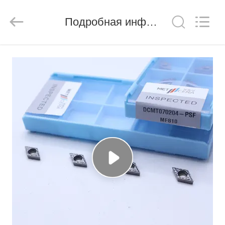
Chengdu
Metcera
Advanced
Materials
Подробная информация о продукте
Co.,ltd.
All
Rights
Reserved.
ДОМОЙ
ПРОДУКТЫ
ВИДЕО
О
НАС
ЭКСКУРСИЯ
ПО