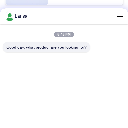
Larisa
Популярные категории
Все
5:45 PM
Вставки Минералометаллокерамики Поворачивая
Вставки Карбида Поворачивая
Good day, what product are you looking for?
Вставки CNC Филируя
CNC Калибруя Вставки
Вставки Подшипника Минералометаллокерамики
Вставки Сверла U
Твердые Режущие Инструменты
Абразивные Диски Диаманта
Подпишитесь