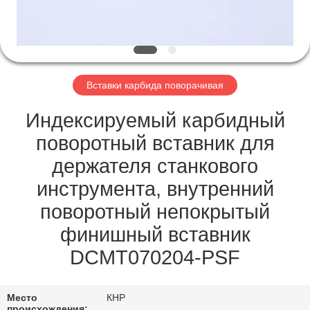
ЗАВОДУ
КАТАЛОГИ
Вставки карбида поворачивая
СВЯЖИТЕСЬ
С
Индексируемый карбидный
НАМИ
поворотный вставник для
держателя станкового
НОВОСТИ
инструмента, внутренний
поворотный непокрытый
ЗАПРОСИТЕ
финишный вставник
ЦИТАТУ
DCMT070204-PSF
КАРТА
Место
КНР
происхождения: