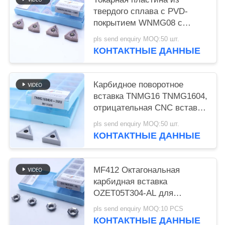
твердого сплава с PVD-
покрытием WNMG08 с
стружколомом 5MT для
pls send enquiry MOQ:50 шт.
стали и легированной стали
КОНТАКТНЫЕ ДАННЫЕ
Карбидное поворотное
вставка TNMG16 TNMG1604,
отрицательная CNC вставка
с 3MU полуфабрикатом
pls send enquiry MOQ:50 шт.
Chipbreaker
КОНТАКТНЫЕ ДАННЫЕ
MF412 Октагональная
карбидная вставка
OZET05T304-AL для
обработки алюминиевой
pls send enquiry MOQ:10 PCS
нержавеющей стали
КОНТАКТНЫЕ ДАННЫЕ