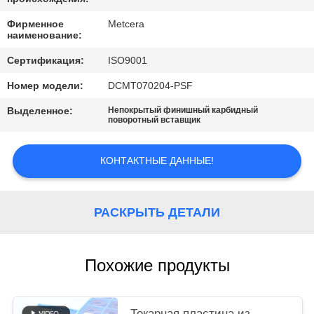
САЙТА
Фирменное
Metcera
наименование:
ПОЛИТИКА
Сертификация:
ISO9001
КОНФИДЕНЦИАЛЬНОСТИ
Номер модели:
DCMT070204-PSF
Выделенное:
Непокрытый финишный карбидный
поворотный вставщик
КОНТАКТНЫЕ ДАННЫЕ!
РАСКРЫТЬ ДЕТАЛИ
Похожие продукты
Токарная пластина из