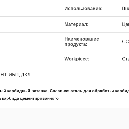
Использование:
Вн
Материал:
Це
Наименование
CC
продукта:
Workpiece:
Ст
ТНТ, ИБП, ДХЛ
,
ный карбидный вставка
Сплавная сталь для обработки карби
а карбида цементированного