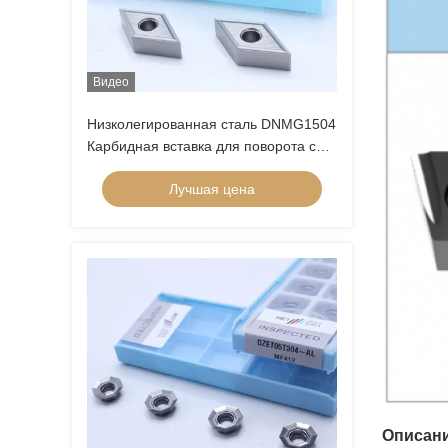
Видео
Низколегированная сталь DNMG1504
Карбидная вставка для поворота с
3MU полуфабрикатом для разрыва
Лучшая цена
щелчков и непокрытым покрытием
Описани