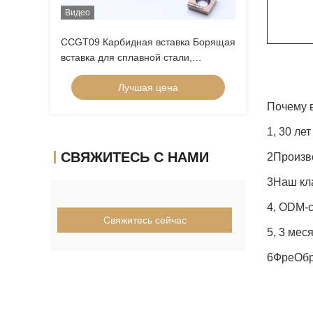
Видео
CCGT09 Карбидная вставка Борящая
вставка для сплавной стали,
покрытая внутренним поворотом
Лучшая цена
Вставка с низким питанием
Положительная вставка
Почему 
CCGT09T304ER-1U
1, 30 ле
СВЯЖИТЕСЬ С НАМИ
2Произв
3Наш кла
4, ODM-
Свяжитесь сейчас
5, 3 мес
6Фре
Обр