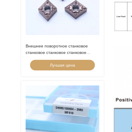
Внешнее поворотное станковое
станковое станковое станковое
станковое станковое станковое
Лучшая цена
станковое станковое станковое
станковое станковое станковое
станковое станковое станковое
станковое станковое станковое
станковое станковое станковое
станковое оборудование