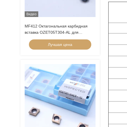
Видео
MF412 Октагональная карбидная
вставка OZET05T304-AL для
обработки алюминиевой
Лучшая цена
нержавеющей стали