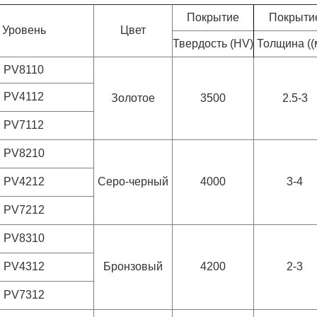
Покрытие
Покрыти
Уровень
Цвет
Твердость (HV)
Толщина ((
PV8110
PV4112
Золотое
3500
2.5-3
PV7112
PV8210
PV4212
Серо-черный
4000
3-4
PV7212
PV8310
PV4312
Бронзовый
4200
2-3
PV7312