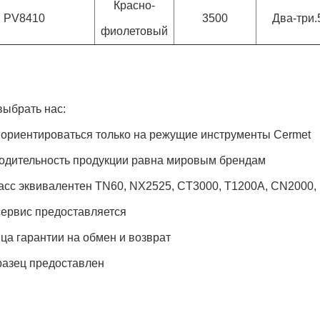
Красно-
PV8410
3500
Два-три.
фиолетовый
выбрать нас:
т ориентироваться только на режущие инструменты Cermet
одительность продукции равна мировым брендам
сс эквивалентен TN60, NX2525, CT3000, T1200A, CN2000, N
сервис предоставляется
яца гарантии на обмен и возврат
азец предоставлен