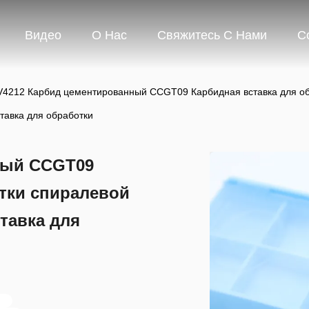
Видео
О Нас
Свяжитесь С Нами
С
V4212 Карбид цементированный CCGT09 Карбидная вставка для об
ставка для обработки
ный CCGT09
тки спиралевой
тавка для