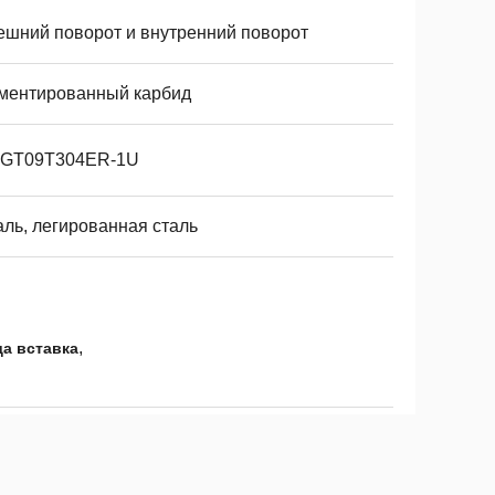
ешний поворот и внутренний поворот
ментированный карбид
GT09T304ER-1U
аль, легированная сталь
,
да вставка