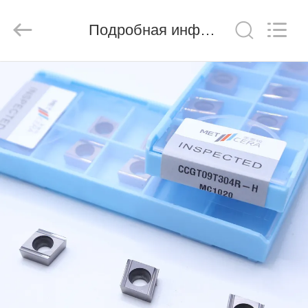
Chengdu
Metcera
Advanced
Materials
Подробная информация о продукте
Co.,ltd.
All
Rights
Reserved.
ДОМОЙ
ПРОДУКТЫ
ВИДЕО
О
НАС
ЭКСКУРСИЯ
ПО