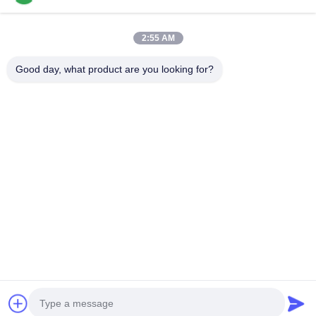
Популярные категории
Все
2:55 AM
Вставки Минералометаллокерамики Поворачивая
Вставки Карбида Поворачивая
Good day, what product are you looking for?
Вставки CNC Филируя
CNC Калибруя Вставки
Вставки Подшипника Минералометаллокерамики
Вставки Сверла U
Твердые Режущие Инструменты
Абразивные Диски Диаманта
Подпишитесь