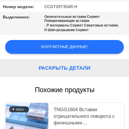
САЙТА
Номер модели:
CCGT09T304R-H
Выделенное:
Окончательные вставки Сермет
ПОЛИТИКА
Поворачивающие вставки
,
,
P материалы Сермет Свертовые вставки
КОНФИДЕНЦИАЛЬНОСТИ
H Шип-разрывник Сермет
КОНТАКТНЫЕ ДАННЫЕ!
РАСКРЫТЬ ДЕТАЛИ
Похожие продукты
TNGG1604 Вставки
отрицательного поворота с
финишными