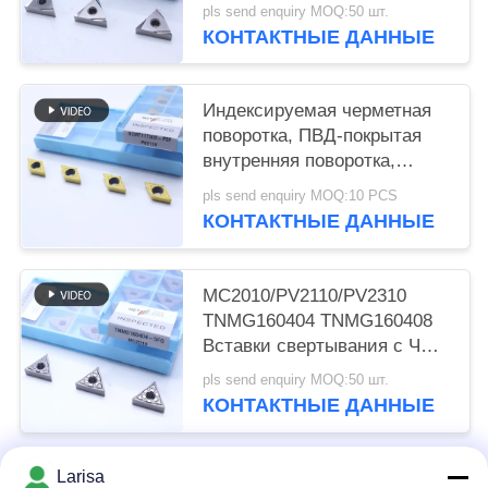
шифровальщиками
pls send enquiry MOQ:50 шт.
мощностью 2 Вт и классом
КОНТАКТНЫЕ ДАННЫЕ
MC1020/PV1120
Индексируемая черметная
поворотка, ПВД-покрытая
внутренняя поворотка,
финишный шифровальник
pls send enquiry MOQ:10 PCS
DCMT11T302, золотой цвет
КОНТАКТНЫЕ ДАННЫЕ
MC2010/PV2110/PV2310
TNMG160404 TNMG160408
Вставки свертывания с ЧПУ
Серметные вставки
pls send enquiry MOQ:50 шт.
свертывания для станков с
КОНТАКТНЫЕ ДАННЫЕ
ЧПУ в 5FG-чип-брекерах
Larisa