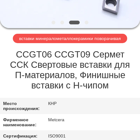
ЗАВОДУ
КАТАЛОГИ
вставки минералометаллокерамики поворачивая
СВЯЖИТЕСЬ
С
CCGT06 CCGT09 Сермет
НАМИ
ССК Свертовые вставки для
П-материалов, Финишные
НОВОСТИ
вставки с H-чипом
ЗАПРОСИТЕ
Место
КНР
происхождения:
ЦИТАТУ
Фирменное
Metcera
наименование:
КАРТА
Сертификация:
ISO9001