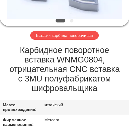
ЗАВОДУ
КАТАЛОГИ
Вставки карбида поворачивая
СВЯЖИТЕСЬ
С
Карбидное поворотное
НАМИ
вставка WNMG0804,
отрицательная CNC вставка
НОВОСТИ
с 3MU полуфабрикатом
шифровальщика
ЗАПРОСИТЕ
ЦИТАТУ
Место
китайский
происхождения:
КАРТА
Фирменное
Metcera
наименование: