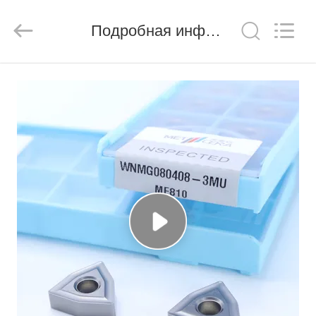
Chengdu
Metcera
Advanced
Materials
Подробная информация о продукте
Co.,ltd.
All
Rights
Reserved.
ДОМОЙ
ПРОДУКТЫ
ВИДЕО
О
НАС
ЭКСКУРСИЯ
ПО