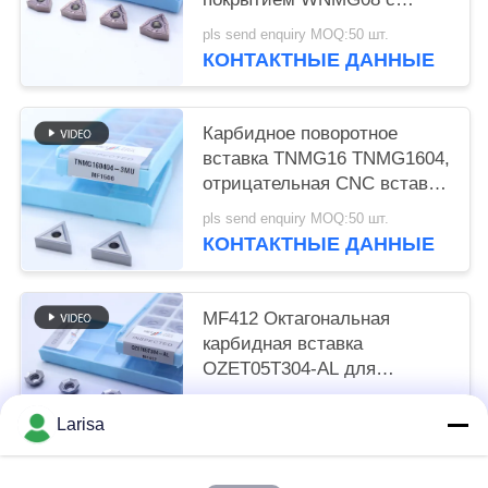
стружколомом 5MT для
pls send enquiry MOQ:50 шт.
стали и легированной стали
КОНТАКТНЫЕ ДАННЫЕ
Карбидное поворотное
вставка TNMG16 TNMG1604,
отрицательная CNC вставка
с 3MU полуфабрикатом
pls send enquiry MOQ:50 шт.
Chipbreaker
КОНТАКТНЫЕ ДАННЫЕ
MF412 Октагональная
карбидная вставка
OZET05T304-AL для
обработки алюминиевой
pls send enquiry MOQ:10 PCS
нержавеющей стали
Larisa
КОНТАКТНЫЕ ДАННЫЕ