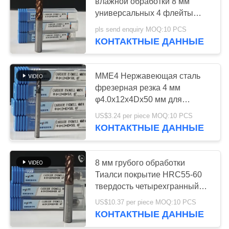
САЙТА
влажной обработки 8 мм
универсальных 4 флейты
плоский конец мельницы
pls send enquiry MOQ:10 PCS
ПОЛИТИКА
17
Φ8x20x8Dx60 мм для резки
КОНТАКТНЫЕ ДАННЫЕ
углеродистой стали и
КОНФИДЕНЦИАЛЬНОСТИ
Вставки
низкоуглеродистой сплавной
стали
подшипника
MME4 Нержавеющая сталь
фрезерная резка 4 мм
минералометаллокера
φ4.0x12x4Dx50 мм для
грубого отделки твердость
US$3.24 per piece MOQ:10 PCS
HRC55-60
КОНТАКТНЫЕ ДАННЫЕ
9
8 мм грубого обработки
Вставки сверла u
Тиалси покрытие HRC55-60
твердость четырехгранный
плоскостной фрезерный
US$10.37 per piece MOQ:10 PCS
резач для низколегированной
КОНТАКТНЫЕ ДАННЫЕ
стальной заготовки