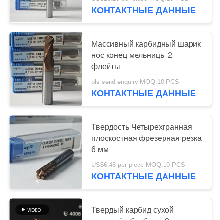
ЗАВОДУ
КОНТАКТНЫЕ ДАННЫЕ
КАТАЛОГИ
30
Массивный карбидный шарик
нос конец мельницы 2
Вставки CNC
СВЯЖИТЕСЬ
флейты
С
филируя
pls send enquiry MOQ:10 PCS
КОНТАКТНЫЕ ДАННЫЕ
НАМИ
НОВОСТИ
Твердость Четырехгранная
плоскостная фрезерная резка
30
6 мм
ЗАПРОСИТЕ
CNC калибруя
US$6.48 per piece MOQ:10 PCS
ЦИТАТУ
КОНТАКТНЫЕ ДАННЫЕ
вставки
КАРТА
Твердый карбид сухой