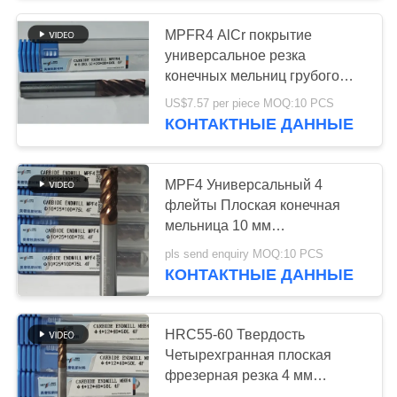
MPFR4 AlCr покрытие
55
универсальное резка
Твердые режущие
конечных мельниц грубого
обработки 4 флейты круглый
US$7.57 per piece MOQ:10 PCS
инструменты
нос мельницы 8 мм Φ8 R0.5
КОНТАКТНЫЕ ДАННЫЕ
x20x8Dx60 мм
MPF4 Универсальный 4
флейты Плоская конечная
мельница 10 мм
5
Φ10x25x10Dx75 мм для резки
pls send enquiry MOQ:10 PCS
Абразивные диски
низкоуглеродистой сплавной
КОНТАКТНЫЕ ДАННЫЕ
стали в пределах твердости
диаманта
HRC55-60
HRC55-60 Твердость
Четырехгранная плоская
фрезерная резка 4 мм
φ4.0x12x4Dx50 мм Тиалси