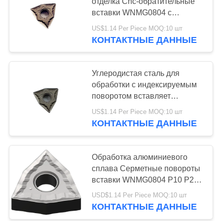
САЙТА
отделка Cnc-обратительные
вставки WNMG0804 с
сертификацией GB/T 19001-
US$1.14 Per Piece MOQ:10 шт
ПОЛИТИКА
17
2016
КОНТАКТНЫЕ ДАННЫЕ
КОНФИДЕНЦИАЛЬНОСТИ
Вставки
подшипника
Углеродистая сталь для
обработки с индексируемым
минералометаллокера
поворотом вставляет
длительный срок службы
US$1.14 Per Piece MOQ:10 шт
WNMG0804
КОНТАКТНЫЕ ДАННЫЕ
9
Обработка алюминиевого
Вставки сверла u
сплава Серметные повороты
вставки WNMG0804 P10 P20
ISO класс
USD$1.14 Per Piece MOQ:10 шт
КОНТАКТНЫЕ ДАННЫЕ