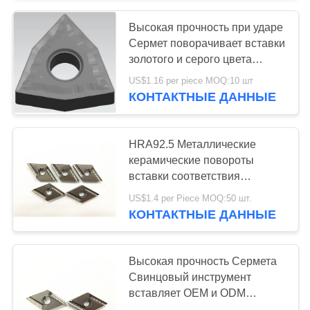
Высокая прочность при ударе
55
Сермет поворачивает вставки
Твердые режущие
золотого и серого цвета
40HRC WNMG WNMG08
US$1.16 per piece MOQ:10 шт
инструменты
КОНТАКТНЫЕ ДАННЫЕ
HRA92.5 Металлические
керамические повороты
вставки соответствия
5
стандарту ISO DNMG
US$1.4 per Piece MOQ:50 шт.
Абразивные диски
DNMG1504
КОНТАКТНЫЕ ДАННЫЕ
диаманта
Высокая прочность Сермета
Свинцовый инструмент
вставляет OEM и ODM
приемлемый DNMG15