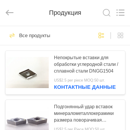
Chengdu
Metcera
Advanced
Materials
Продукция
Co.,ltd.
All
Rights
Reserved.
ДОМОЙ
272
Все продукты
вставки
ПРОДУКТЫ
минералометаллокера
Непокрытые вставки для
поворачивая
обработки углеродной стали /
ВИДЕО
сплавной стали DNGG1504
US$2.5 per piece MOQ:50 шт.
О
КОНТАКТНЫЕ ДАННЫЕ
166
НАС
Вставки карбида
Подгонянный удар вставок
ЭКСКУРСИЯ
минералометаллокерамики
поворачивая
размера поворачивая
ПО
высокий - устойчивый
US$2.5 per Piece MOQ:50 шт.