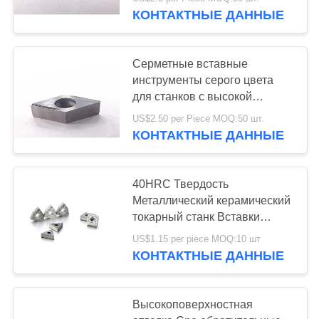
ЗАВОДУ
свободный образец
КОНТАКТНЫЕ ДАННЫЕ
КАТАЛОГИ
30
Серметные вставные
инструменты серого цвета
Вставки CNC
СВЯЖИТЕСЬ
для станков с высокой
температурой DNGG1504
С
филируя
US$2.50 per Piece MOQ:50 шт.
КОНТАКТНЫЕ ДАННЫЕ
НАМИ
НОВОСТИ
40HRC Твердость
Металлический керамический
30
токарный станк Вставки
ЗАПРОСИТЕ
Сильное сопротивление
CNC калибруя
US$1.15 per piece MOQ:10 шт
сцеплению WNMG0804
ЦИТАТУ
КОНТАКТНЫЕ ДАННЫЕ
вставки
КАРТА
Высокоповерхностная