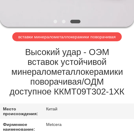
ЗАВОДУ
КАТАЛОГИ
вставки минералометаллокерамики поворачивая
СВЯЖИТЕСЬ
С
Высокий удар - ОЭМ
НАМИ
вставок устойчивой
минералометаллокерамики
НОВОСТИ
поворачивая/ОДМ
доступное ККМТ09Т302-1ХК
ЗАПРОСИТЕ
ЦИТАТУ
Место
Китай
происхождения:
КАРТА
Фирменное
Metcera
наименование: