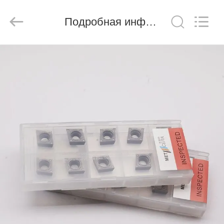
Chengdu
Metcera
Advanced
Materials
Подробная информация о продукте
Co.,ltd.
All
Rights
Reserved.
ДОМОЙ
ПРОДУКТЫ
ВИДЕО
О
НАС
ЭКСКУРСИЯ
ПО