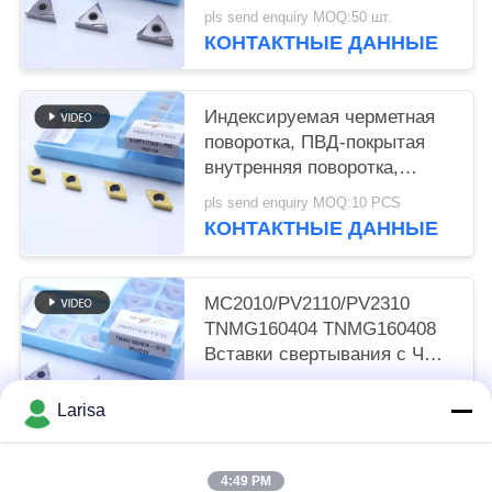
шифровальщиками
pls send enquiry MOQ:50 шт.
мощностью 2 Вт и классом
КОНТАКТНЫЕ ДАННЫЕ
MC1020/PV1120
Индексируемая черметная
поворотка, ПВД-покрытая
внутренняя поворотка,
финишный шифровальник
pls send enquiry MOQ:10 PCS
DCMT11T302, золотой цвет
КОНТАКТНЫЕ ДАННЫЕ
MC2010/PV2110/PV2310
TNMG160404 TNMG160408
Вставки свертывания с ЧПУ
Серметные вставки
pls send enquiry MOQ:50 шт.
свертывания для станков с
Larisa
КОНТАКТНЫЕ ДАННЫЕ
ЧПУ в 5FG-чип-брекерах
4:49 PM