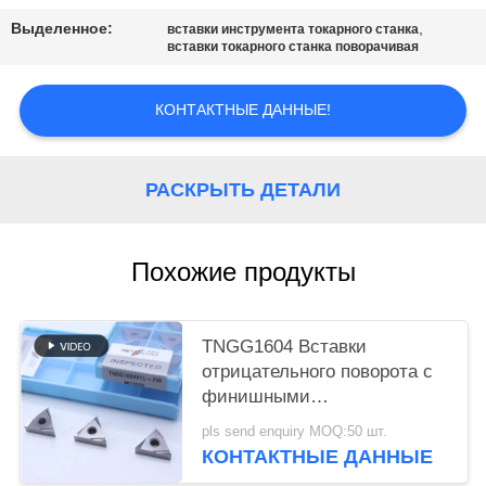
САЙТА
Выделенное:
,
вставки инструмента токарного станка
вставки токарного станка поворачивая
ПОЛИТИКА
КОНФИДЕНЦИАЛЬНОСТИ
КОНТАКТНЫЕ ДАННЫЕ!
РАСКРЫТЬ ДЕТАЛИ
Похожие продукты
TNGG1604 Вставки
отрицательного поворота с
финишными
шифровальщиками
pls send enquiry MOQ:50 шт.
мощностью 2 Вт и классом
КОНТАКТНЫЕ ДАННЫЕ
MC1020/PV1120