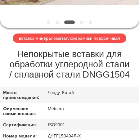
ЗАВОДУ
КАТАЛОГИ
вставки минералометаллокерамики поворачивая
СВЯЖИТЕСЬ
С
Непокрытые вставки для
НАМИ
обработки углеродной стали
/ сплавной стали DNGG1504
НОВОСТИ
Место
Чэнду, Китай
происхождения:
ЗАПРОСИТЕ
Фирменное
Metcera
ЦИТАТУ
наименование:
Сертификация:
ISO9001
КАРТА
Номер модели:
ДНГГ150404Л-Х