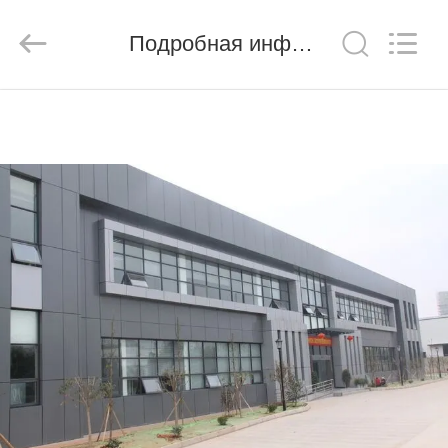
Chengdu
Metcera
Advanced
Materials
Подробная информация о продукте
Co.,ltd.
All
Rights
Reserved.
ДОМОЙ
ПРОДУКТЫ
ВИДЕО
О
НАС
ЭКСКУРСИЯ
ПО