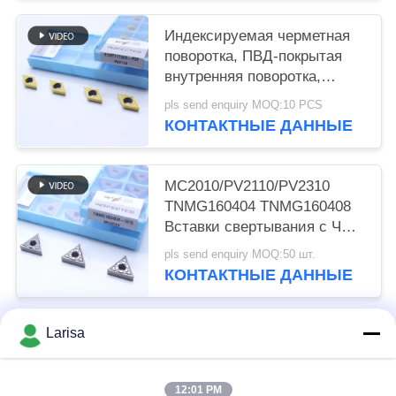
Индексируемая черметная
поворотка, ПВД-покрытая
внутренняя поворотка,
финишный шифровальник
pls send enquiry MOQ:10 PCS
DCMT11T302, золотой цвет
КОНТАКТНЫЕ ДАННЫЕ
MC2010/PV2110/PV2310
TNMG160404 TNMG160408
Вставки свертывания с ЧПУ
Серметные вставки
pls send enquiry MOQ:50 шт.
свертывания для станков с
КОНТАКТНЫЕ ДАННЫЕ
ЧПУ в 5FG-чип-брекерах
Larisa
Популярные категории
Все
12:01 PM