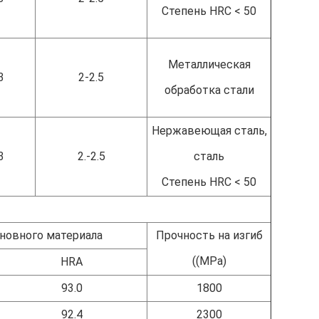
Степень HRC < 50
Металлическая
3
2-2.5
обработка стали
Нержавеющая сталь,
3
2.-2.5
сталь
Степень HRC < 50
новного материала
Прочность на изгиб
((MPa)
HRA
93.0
1800
92.4
2300