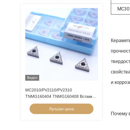
MC30
Керамет
прочност
твердост
свойств
Видео
и корроз
MC2010/PV2110/PV2310
TNMG160404 TNMG160408 Вставки
свертывания с ЧПУ Серметные
Лучшая цена
вставки свертывания для станков с
Почему 
ЧПУ в 5FG-чип-брекерах