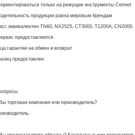
т ориентироваться только на режущие инструменты Cermet
одительность продукции равна мировым брендам
сс эквивалентен TN60, NX2525, CT3000, T1200A, CN2000, N
сервис предоставляется
яца гарантии на обмен и возврат
азец предоставлен
вопросы
 Вы торговая компания или производитель?
оизводитель.
 Вы предоставляете образцы? Бесплатные или дополнител