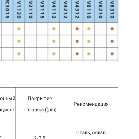
онный
Покрытие
Рекомендация
циент
Толщина ((μm)
Сталь, сплав
3
2-2.5