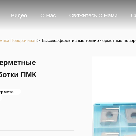
Видео
О Нас
Свяжитесь С Нами
С
мики Поворачивая
>
Высокоэффективные тонкие черметные пово
черметные
ботки ПМК
ермета