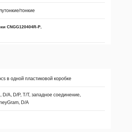
лутонкие/тонкие
,
вки CNGG120404R-P
pcs в одной пластиковой коробке
, D/A, D/P, T/T, западное соединение,
neyGram, D/A