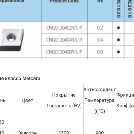
е класса Metcera
Антиоксидант
Покрытие
Фрикци
нь
Цвет
Температура.
Твердость (HV)
Коэффи
(( °C)
20
10
Золотое
3500
900
0.