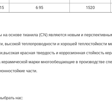
15
6.95
1520
ы на основе тианила (CN) являются новым и перспективны
и, высокой теплопроводности и хорошей теплостойкости м
и,высокая красная твердость и коррозионная стойкость ке
а керамической марки многообещающие в производстве спе
ионностойкие части.
выбрать нас: