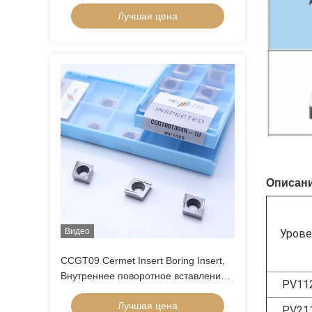
конечные вставки с C конечным
Лучшая цена
шифровальным прерывателем
Описани
Видео
Урове
CCGT09 Cermet Insert Boring Insert,
Внутреннее поворотное вставление
PV11
для резки углеродистой стали,
Лучшая цена
низколегированной стали, низкого
PV21