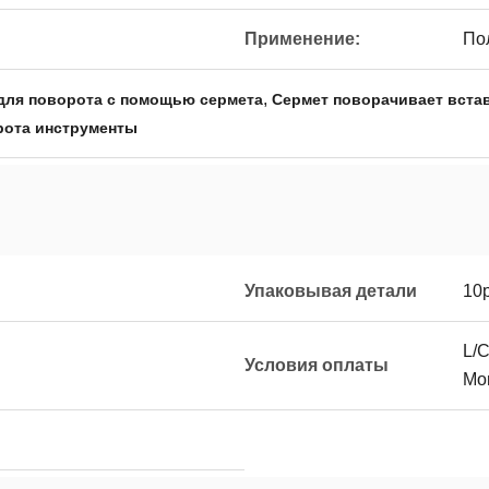
Применение:
По
,
для поворота с помощью сермета
Сермет поворачивает вста
рота инструменты
Упаковывая детали
10
L/C
Условия оплаты
Mo