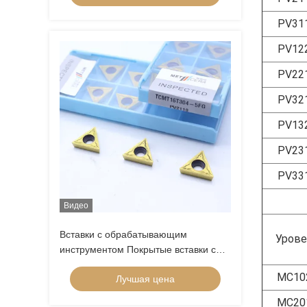
питания, положительного вставки,
PV31
CCGT09T304R-1U
PV12
PV22
PV32
PV13
PV23
PV33
Видео
Вставки с обрабатывающим
Урове
инструментом Покрытые вставки с
черметом TCMT11-5FG TCMT16-5FG
MC10
Лучшая цена
Вставки с обрабатывающим
инструментом
MC20