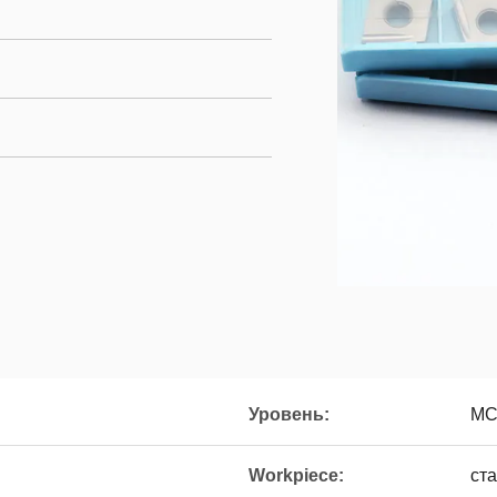
Уровень:
MC
Workpiece:
ст