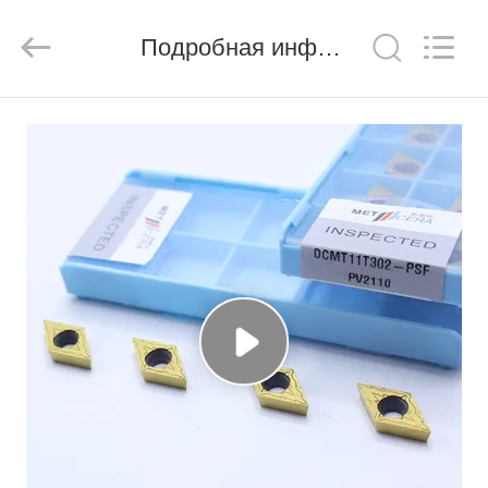
Chengdu
Metcera
Advanced
Materials
Подробная информация о продукте
Co.,ltd.
All
Rights
Reserved.
ДОМОЙ
ПРОДУКТЫ
ВИДЕО
О
НАС
ЭКСКУРСИЯ
ПО