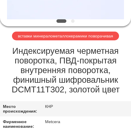
ЗАВОДУ
КАТАЛОГИ
вставки минералометаллокерамики поворачивая
СВЯЖИТЕСЬ
С
Индексируемая черметная
НАМИ
поворотка, ПВД-покрытая
внутренняя поворотка,
НОВОСТИ
финишный шифровальник
DCMT11T302, золотой цвет
ЗАПРОСИТЕ
ЦИТАТУ
Место
КНР
происхождения:
КАРТА
Фирменное
Metcera
наименование: