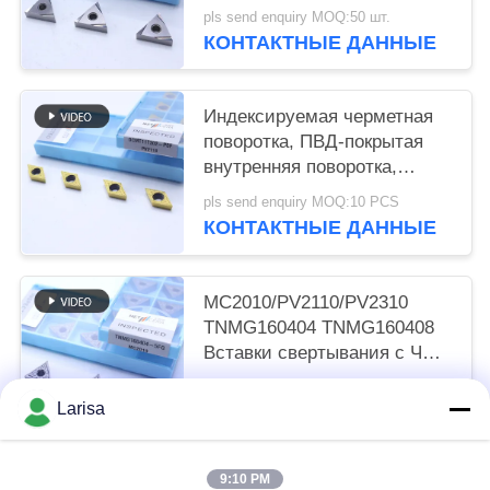
шифровальщиками
pls send enquiry MOQ:50 шт.
мощностью 2 Вт и классом
КОНТАКТНЫЕ ДАННЫЕ
MC1020/PV1120
Индексируемая черметная
поворотка, ПВД-покрытая
внутренняя поворотка,
финишный шифровальник
pls send enquiry MOQ:10 PCS
DCMT11T302, золотой цвет
КОНТАКТНЫЕ ДАННЫЕ
MC2010/PV2110/PV2310
TNMG160404 TNMG160408
Вставки свертывания с ЧПУ
Серметные вставки
pls send enquiry MOQ:50 шт.
свертывания для станков с
Larisa
КОНТАКТНЫЕ ДАННЫЕ
ЧПУ в 5FG-чип-брекерах
9:10 PM