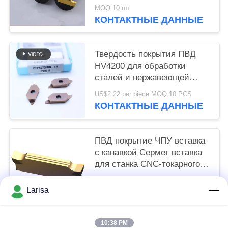
обслуживание ОДМ ранга
MOQ:10 шт
ИСО вставки П10 П20
КОНТАКТНЫЕ ДАННЫЕ
Твердость покрытия ПВД
HV4200 для обработки
сталей и нержавеющей
стали CTPA070FRN-TH
US$2.22 per piece MOQ:10 PCS
индексируемые вставки
КОНТАКТНЫЕ ДАННЫЕ
ПВД покрытие ЧПУ вставка
с канавкой Сермет вставка
для станка CNC-токарного
станка Долговечность
US$1.50 per piece MOQ:10 шт
MGGN 300
Larisa
КОНТАКТНЫЕ ДАННЫЕ
10:38 PM