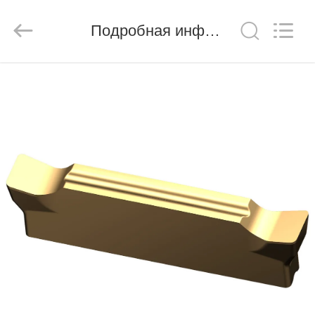
Chengdu
Metcera
Advanced
Materials
Подробная информация о продукте
Co.,ltd.
All
Rights
Reserved.
ДОМОЙ
ПРОДУКТЫ
ВИДЕО
О
НАС
ЭКСКУРСИЯ
ПО