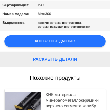
САЙТА
Сертификация:
ISO
Номер модели:
Мггн300
ПОЛИТИКА
Выделенное:
,
КОНФИДЕНЦИАЛЬНОСТИ
партинг вставки инструмента
вставки режущих инструментов кнк
КОНТАКТНЫЕ ДАННЫЕ!
РАСКРЫТЬ ДЕТАЛИ
Похожие продукты
КНК материала
минералометаллокерамики
верхнего сегмента калибруя