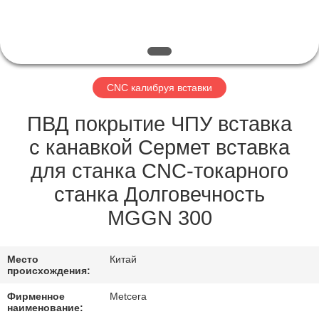
ЗАВОДУ
КАТАЛОГИ
CNC калибруя вставки
СВЯЖИТЕСЬ
С
ПВД покрытие ЧПУ вставка
НАМИ
с канавкой Сермет вставка
для станка CNC-токарного
НОВОСТИ
станка Долговечность
MGGN 300
ЗАПРОСИТЕ
ЦИТАТУ
Место
Китай
происхождения:
КАРТА
Фирменное
Metcera
наименование: